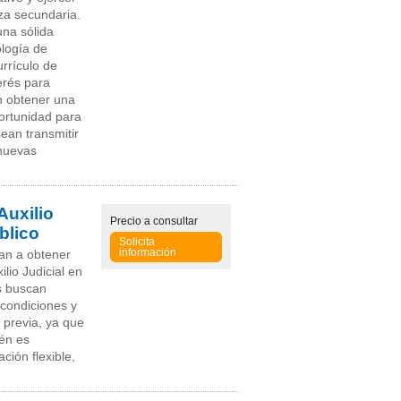
za secundaria.
una sólida
ología de
rrículo de
erés para
n obtener una
portunidad para
ean transmitir
 nuevas
Auxilio
Precio
a consultar
blico
Solicita
información
an a obtener
lio Judicial en
es buscan
 condiciones y
 previa, ya que
ién es
ión flexible,