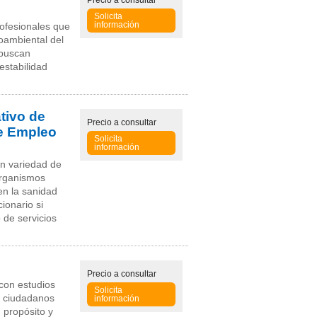
Precio
a consultar
Solicita
información
profesionales que
oambiental del
 buscan
estabilidad
tivo de
Precio
a consultar
de Empleo
Solicita
información
an variedad de
 organismos
en la sanidad
cionario si
 de servicios
Precio
a consultar
con estudios
Solicita
e ciudadanos
información
 propósito y