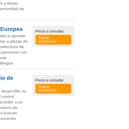
en y tienes
portunidad de
n Europea
Precio
a consultar
tes a opositar
Solicita
tar a plazas de
información
selectivos de
a personas con
arse
ilingüe.
io de
Precio
a consultar
Solicita
información
 desarrollar su
 control
 acceder a un
Cuerpos de
es buscan
funciones