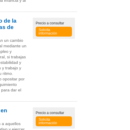
a infancia y al
o de la
Precio
a consultar
zas de
Solicita
información
an un cambio
ral mediante un
mpleo y
al, si trabajas
stabilidad y
 y trabajo y
u ritmo.
o opositar por
guimiento
 para dar el
 en
Precio
a consultar
Solicita
información
n a aquellos
tivo y ejercer