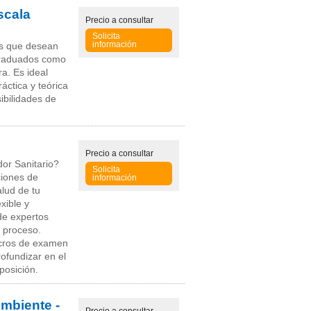
scala
Precio
a consultar
Solicita
información
tes que desean
 graduados como
a. Es ideal
ctica y teórica
ibilidades de
Precio
a consultar
or Sanitario?
Solicita
ciones de
información
alud de tu
xible y
de expertos
 proceso.
acros de examen
ofundizar en el
posición.
mbiente -