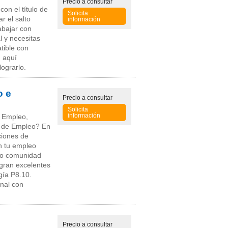
Precio
a consultar
on el título de
Solicita
r el salto
información
abajar con
l y necesitas
tible con
, aquí
ograrlo.
o e
Precio
a consultar
Solicita
información
e Empleo,
te de Empleo? En
ciones de
n tu empleo
d o comunidad
gran excelentes
gía P8.10.
onal con
Precio
a consultar