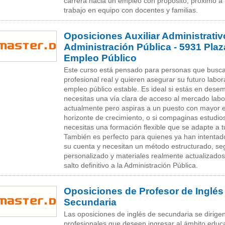
carrera hacia un empleo con propósito, próximo a l
trabajo en equipo con docentes y familias.
Oposiciones Auxiliar Administrativ
Administración Pública - 5931 Pla
Empleo Público
Este curso está pensado para personas que busc
profesional real y quieren asegurar su futuro labo
empleo público estable. Es ideal si estás en dese
necesitas una vía clara de acceso al mercado labor
actualmente pero aspiras a un puesto con mayor e
horizonte de crecimiento, o si compaginas estudios
necesitas una formación flexible que se adapte a t
También es perfecto para quienes ya han intentad
su cuenta y necesitan un método estructurado, se
personalizado y materiales realmente actualizados
salto definitivo a la Administración Pública.
Oposiciones de Profesor de Inglés
Secundaria
Las oposiciones de inglés de secundaria se dirige
profesionales que deseen ingresar al ámbito educa