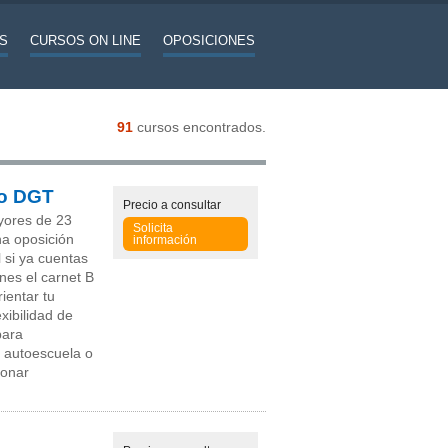
S
CURSOS ON LINE
OPOSICIONES
91
cursos encontrados.
co DGT
Precio
a consultar
yores de 23
Solicita
na oposición
información
l si ya cuentas
enes el carnet B
ientar tu
exibilidad de
para
e autoescuela o
ionar