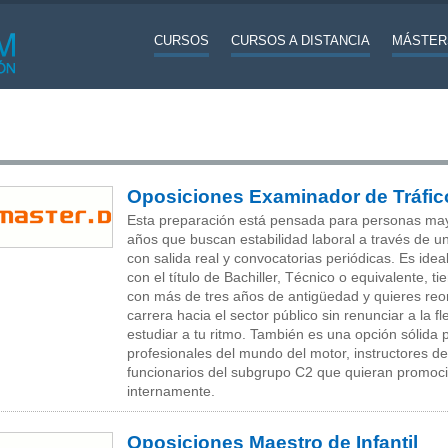
CURSOS
CURSOS A DISTANCIA
MÁSTER
Oposiciones Examinador de Tráfi
Esta preparación está pensada para personas ma
años que buscan estabilidad laboral a través de u
con salida real y convocatorias periódicas. Es idea
con el título de Bachiller, Técnico o equivalente, ti
con más de tres años de antigüedad y quieres reor
carrera hacia el sector público sin renunciar a la fl
estudiar a tu ritmo. También es una opción sólida 
profesionales del mundo del motor, instructores d
funcionarios del subgrupo C2 que quieran promoc
internamente.
Oposiciones Maestro de Infantil