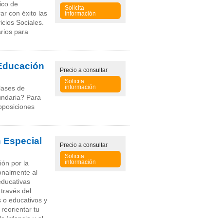
ico de
Solicita
ar con éxito las
información
icios Sociales.
rios para
(Educación
Precio
a consultar
Solicita
información
lases de
cundaria? Para
 oposiciones
 Especial
Precio
a consultar
Solicita
información
ón por la
onalmente al
ducativas
 través del
s o educativos y
 reorientar tu