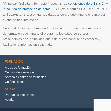
*Al pulsar "Solicitar información" aceptas las
condiciones de utilización
y
la
política de protección de datos
. A su vez, autorizas EXPRESAMENTE
a HispaVista, S.L. a enviar tus datos al centro que imparte el curso por
el cual te has interesado.
En virtud del interés demandado, Hispavista S.L. comunicará al centro
de formación que imparte el programa, los datos personales
prescindibles con la finalidad que éste pueda ponerse en contacto y
facilitarle la información solicitada.
FORMACIÓN
Áreas de formación
Centros de formación
Acceso a centros de formación
Quiénes somos
AYUDA
Preguntas frecuentes
Ayuda