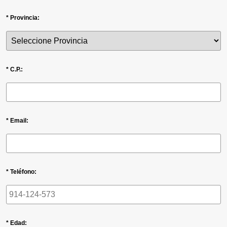
* Provincia:
* C.P.:
* Email:
* Teléfono:
* Edad: