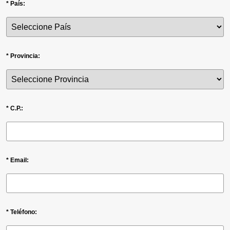
* País:
* Provincia:
* C.P.:
* Email:
* Teléfono: