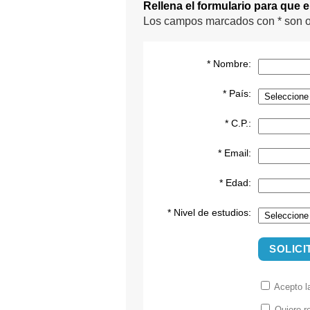
Rellena el formulario para que 
Los campos marcados con * son o
* Nombre:
* País:
* C.P.:
* Email:
* Edad:
* Nivel de estudios:
SOLICI
Acepto 
Quiero re