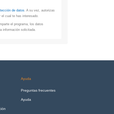
otección de datos
. A su vez, autorizas
el cual te has interesado.
mparte el programa, los datos
a información solicitada.
Ayuda
Preguntas frecuentes
Ayuda
ción