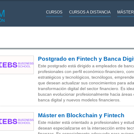
CURSOS
CURSOS A DISTANCIA
MÁSTER
Postgrado en Fintech y Banca Digi
Este postgrado está dirigido a empleados de banc
profesionales con perfil económico-financiero, con
estratégicos y tecnológicos, tecnólogos, emprende
que desean actualizar sus conocimientos para ada
transformación digital del sector financiero. Es ide
buscan evolucionar profesionalmente hacia áreas 
banca digital y nuevos modelos financieros.
Máster en Blockchain y Fintech
Este máster está orientado a profesionales y estu
desean especializarse en la intersección entre tec
finanzas. Es especialmente adecuado para quienes