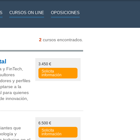
S
CURSOS ON LINE
OPOSICIONES
2
cursos encontrados.
tal
3.450 €
a y FinTech,
Solicita
sultores
información
dores y perfiles
ptarse a la
al para quienes
de innovación,
6.500 €
diantes que
Solicita
nología y
información
 trabajan en el