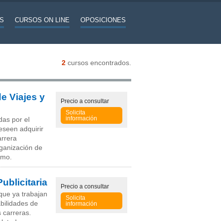
S
CURSOS ON LINE
OPOSICIONES
2
cursos encontrados.
e Viajes y
Precio
a consultar
Solicita
información
das por el
deseen adquirir
arrera
rganización de
smo.
ublicitaria
Precio
a consultar
que ya trabajan
Solicita
abilidades de
información
s carreras.