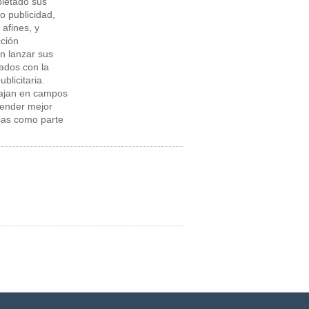
letado sus
o publicidad,
afines, y
cción
n lanzar sus
nados con la
blicitaria.
bajan en campos
render mejor
rias como parte