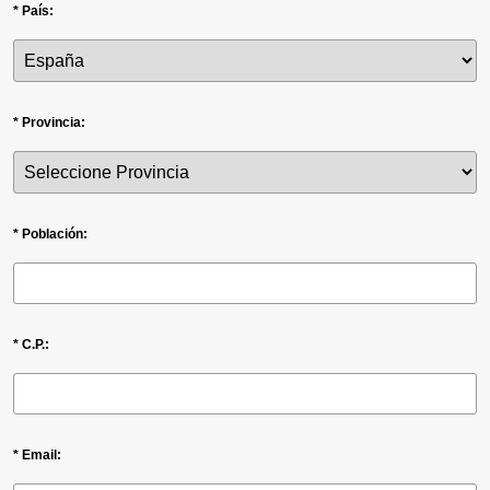
* País:
* Provincia:
* Población:
* C.P.:
* Email: