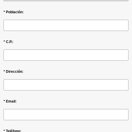
* Población:
* C.P.:
* Dirección:
* Email:
* Teléfono: