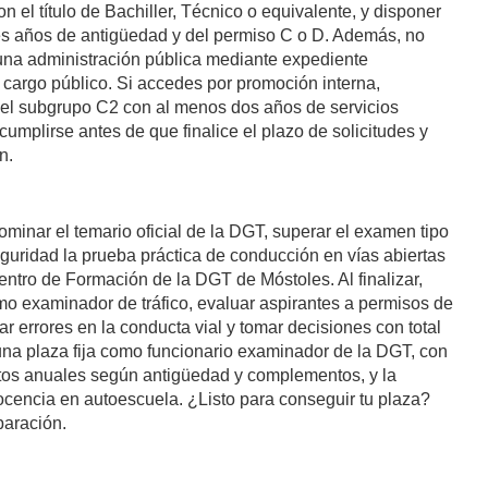
on el título de Bachiller, Técnico o equivalente, y disponer
es años de antigüedad y del permiso C o D. Además, no
na administración pública mediante expediente
ra cargo público. Si accedes por promoción interna,
 del subgrupo C2 con al menos dos años de servicios
cumplirse antes de que finalice el plazo de solicitudes y
n.
minar el temario oficial de la DGT, superar el examen tipo
eguridad la prueba práctica de conducción en vías abiertas
Centro de Formación de la DGT de Móstoles. Al finalizar,
mo examinador de tráfico, evaluar aspirantes a permisos de
r errores en la conducta vial y tomar decisiones con total
 una plaza fija como funcionario examinador de la DGT, con
utos anuales según antigüedad y complementos, y la
ocencia en autoescuela. ¿Listo para conseguir tu plaza?
paración.