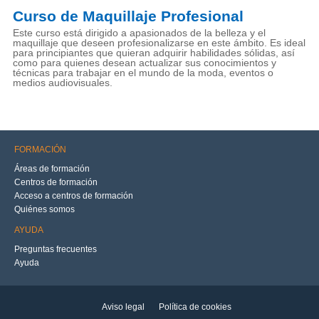
Curso de Maquillaje Profesional
Este curso está dirigido a apasionados de la belleza y el
maquillaje que deseen profesionalizarse en este ámbito. Es ideal
para principiantes que quieran adquirir habilidades sólidas, así
como para quienes desean actualizar sus conocimientos y
técnicas para trabajar en el mundo de la moda, eventos o
medios audiovisuales.
FORMACIÓN
Áreas de formación
Centros de formación
Acceso a centros de formación
Quiénes somos
AYUDA
Preguntas frecuentes
Ayuda
Aviso legal
Política de cookies