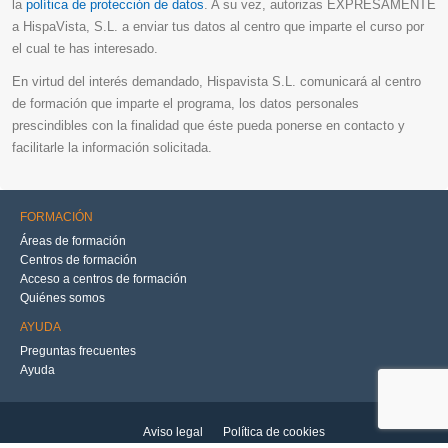
la
política de protección de datos
. A su vez, autorizas EXPRESAMENTE
a HispaVista, S.L. a enviar tus datos al centro que imparte el curso por
el cual te has interesado.
En virtud del interés demandado, Hispavista S.L. comunicará al centro
de formación que imparte el programa, los datos personales
prescindibles con la finalidad que éste pueda ponerse en contacto y
facilitarle la información solicitada.
FORMACIÓN
Áreas de formación
Centros de formación
Acceso a centros de formación
Quiénes somos
AYUDA
Preguntas frecuentes
Ayuda
Aviso legal
Política de cookies