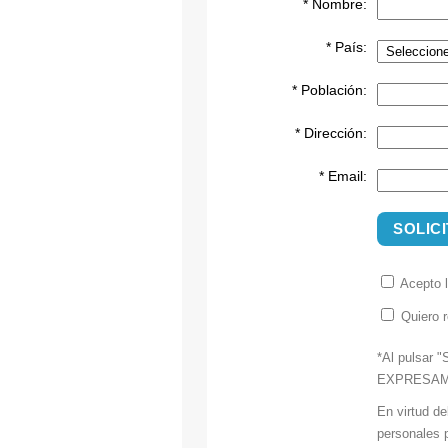
* Nombre:
* País:
* Población:
* Dirección:
* Email:
SOLIC
Acepto 
Quiero r
*Al pulsar "
EXPRESAMENT
En virtud d
personales p