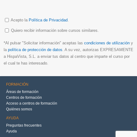
Acepto la
Política de Privacidad
.
Quiero recibir información sobre cursos similares.
*Al pulsar "Solicitar información" aceptas las
condiciones de utilización
y
la
política de protección de datos
. A su vez, autorizas EXPRESAMENTE
a HispaVista, S.L. a enviar tus datos al centro que imparte el curso por
el cual te has interesado.
FORMACIÓN
Áreas de formación
Centros de formación
Acceso a centros de formación
Quiénes somos
AYUDA
Preguntas frecuentes
Ayuda