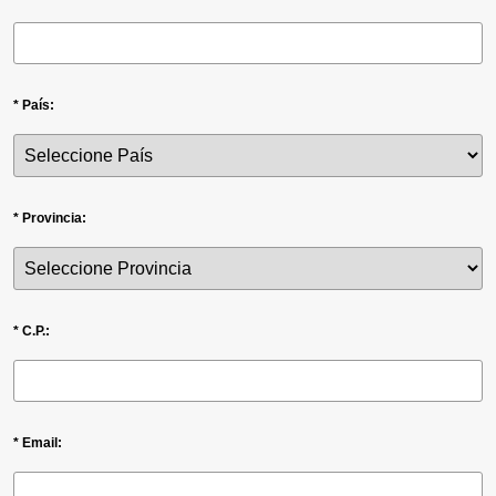
* País:
* Provincia:
* C.P.:
* Email: